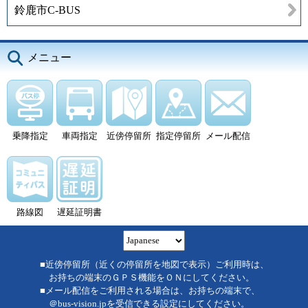
鈴鹿市C-BUS
メニュー
乗降指定
車両指定
近傍停留所
指定停留所
メール配信
路線図
遅延証明書
■近傍停留所（近くの停留所を地図で表示）ご利用時は、
お持ちの端末のＧＰＳ機能をＯＮにしてください。
■メール配信をご利用される場合は、お持ちの端末で、
＠bus-vision.jpを受信できる設定にしてください。