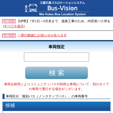
【伊勢】7月1日～9月末まで、道路工事のため、内宮前バス停を
お知らせ
[すべてを表示]
一部の路線にお知らせがあります
お知らせ
車両指定
車両点検等によりコミュニティバスや特殊な車両について、別のタイプ
の車両で運行する場合がございます。
車両区分
「
復刻バス（ノンステップバス）
」
の車両番号
候補