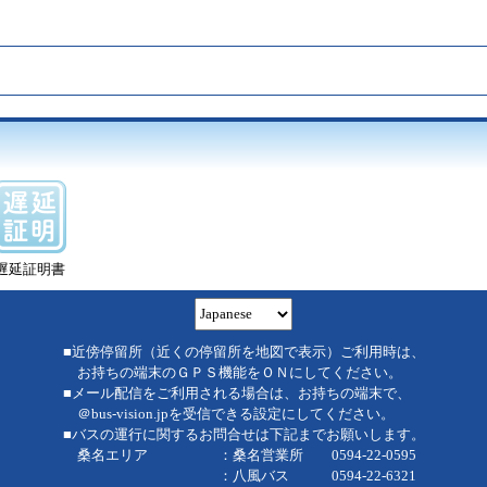
遅延証明書
■近傍停留所（近くの停留所を地図で表示）ご利用時は、
お持ちの端末のＧＰＳ機能をＯＮにしてください。
■メール配信をご利用される場合は、お持ちの端末で、
＠bus-vision.jpを受信できる設定にしてください。
■バスの運行に関するお問合せは下記までお願いします。
桑名エリア ：桑名営業所 0594-22-0595
：八風バス 0594-22-6321