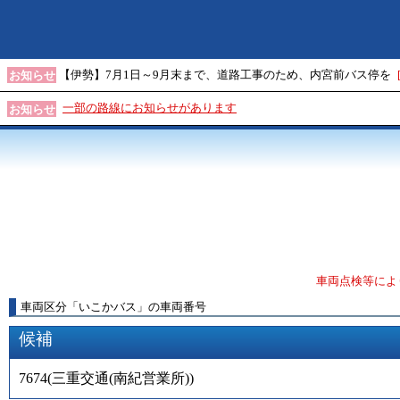
【伊勢】7月1日～9月末まで、道路工事のため、内宮前バス停を
お知らせ
一部の路線にお知らせがあります
お知らせ
車両点検等によ
車両区分
「
いこかバス
」
の車両番号
候補
7674
(
三重交通(南紀営業所)
)