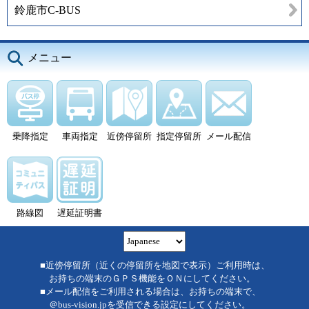
鈴鹿市C-BUS
メニュー
乗降指定
車両指定
近傍停留所
指定停留所
メール配信
路線図
遅延証明書
■近傍停留所（近くの停留所を地図で表示）ご利用時は、
お持ちの端末のＧＰＳ機能をＯＮにしてください。
■メール配信をご利用される場合は、お持ちの端末で、
＠bus-vision.jpを受信できる設定にしてください。