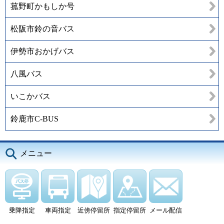
菰野町かもしか号
松阪市鈴の音バス
伊勢市おかげバス
八風バス
いこかバス
鈴鹿市C-BUS
メニュー
乗降指定
車両指定
近傍停留所
指定停留所
メール配信