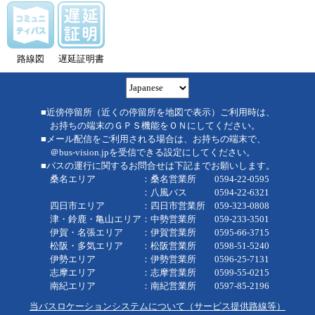
路線図
遅延証明書
■近傍停留所（近くの停留所を地図で表示）ご利用時は、
お持ちの端末のＧＰＳ機能をＯＮにしてください。
■メール配信をご利用される場合は、お持ちの端末で、
＠bus-vision.jpを受信できる設定にしてください。
■バスの運行に関するお問合せは下記までお願いします。
桑名エリア ：桑名営業所 0594-22-0595
：八風バス 0594-22-6321
四日市エリア ：四日市営業所 059-323-0808
津・鈴鹿・亀山エリア：中勢営業所 059-233-3501
伊賀・名張エリア ：伊賀営業所 0595-66-3715
松阪・多気エリア ：松阪営業所 0598-51-5240
伊勢エリア ：伊勢営業所 0596-25-7131
志摩エリア ：志摩営業所 0599-55-0215
南紀エリア ：南紀営業所 0597-85-2196
当バスロケーションシステムについて（サービス提供路線等）