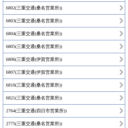
6802
(
三重交通(桑名営業所)
)
6803
(
三重交通(桑名営業所)
)
6804
(
三重交通(桑名営業所)
)
6805
(
三重交通(桑名営業所)
)
6806
(
三重交通(伊賀営業所)
)
6807
(
三重交通(伊賀営業所)
)
6810
(
三重交通(桑名営業所)
)
6821
(
三重交通(桑名営業所)
)
2764
(
三重交通(四日市営業所)
)
2775
(
三重交通(桑名営業所)
)