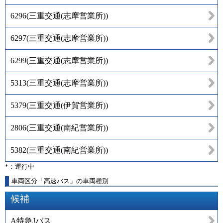
6296
(
三重交通(志摩営業所)
)
6297
(
三重交通(志摩営業所)
)
6299
(
三重交通(志摩営業所)
)
5313
(
三重交通(志摩営業所)
)
5379
(
三重交通(伊賀営業所)
)
2806
(
三重交通(南紀営業所)
)
5382
(
三重交通(南紀営業所)
)
*：運行中
車両区分「高速バス」の車両種別
候補
A特急Jバス