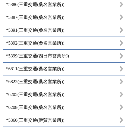
*5386
(
三重交通(桑名営業所)
)
*5387
(
三重交通(桑名営業所)
)
*5391
(
三重交通(桑名営業所)
)
*5392
(
三重交通(桑名営業所)
)
*5399
(
三重交通(四日市営業所)
)
*6811
(
三重交通(桑名営業所)
)
*6822
(
三重交通(桑名営業所)
)
*6205
(
三重交通(桑名営業所)
)
*6208
(
三重交通(桑名営業所)
)
*5360
(
三重交通(伊賀営業所)
)