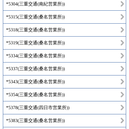
*5304
(
三重交通(南紀営業所)
)
*5315
(
三重交通(桑名営業所)
)
*5318
(
三重交通(桑名営業所)
)
*5319
(
三重交通(桑名営業所)
)
*5334
(
三重交通(桑名営業所)
)
*5337
(
三重交通(桑名営業所)
)
*5343
(
三重交通(桑名営業所)
)
*5354
(
三重交通(桑名営業所)
)
*5378
(
三重交通(四日市営業所)
)
*5383
(
三重交通(桑名営業所)
)