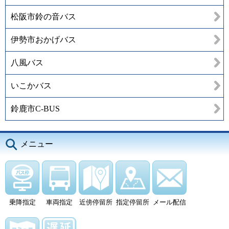
松阪市鈴の音バス
伊勢市おかげバス
八風バス
いこかバス
鈴鹿市C-BUS
メニュー
乗降指定
車両指定
近傍停留所
指定停留所
メール配信