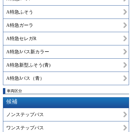
A特急ふそう
A特急ガーラ
A特急セレガR
A特急Jバス新カラー
A特急新型ふそう(青)
A特急Jバス（青）
車両区分
候補
ノンステップバス
ワンステップバス