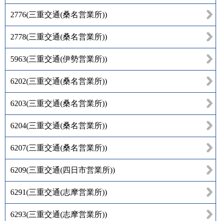
2776
(
三重交通(桑名営業所)
)
2778
(
三重交通(桑名営業所)
)
5963
(
三重交通(伊勢営業所)
)
6202
(
三重交通(桑名営業所)
)
6203
(
三重交通(桑名営業所)
)
6204
(
三重交通(桑名営業所)
)
6207
(
三重交通(桑名営業所)
)
6209
(
三重交通(四日市営業所)
)
6291
(
三重交通(志摩営業所)
)
6293
(
三重交通(志摩営業所)
)