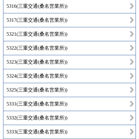
5316
(
三重交通(桑名営業所)
)
5317
(
三重交通(桑名営業所)
)
5321
(
三重交通(桑名営業所)
)
5322
(
三重交通(桑名営業所)
)
5323
(
三重交通(桑名営業所)
)
5324
(
三重交通(桑名営業所)
)
5325
(
三重交通(桑名営業所)
)
5331
(
三重交通(桑名営業所)
)
5332
(
三重交通(桑名営業所)
)
5333
(
三重交通(桑名営業所)
)