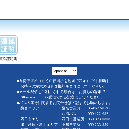
遅延証明書
■近傍停留所（近くの停留所を地図で表示）ご利用時は、
お持ちの端末のＧＰＳ機能をＯＮにしてください。
■メール配信をご利用される場合は、お持ちの端末で、
＠bus-vision.jpを受信できる設定にしてください。
■バスの運行に関するお問合せは下記までお願いします。
桑名エリア ：桑名営業所 0594-22-0595
：八風バス 0594-22-6321
四日市エリア ：四日市営業所 059-323-0808
津・鈴鹿・亀山エリア：中勢営業所 059-233-3501