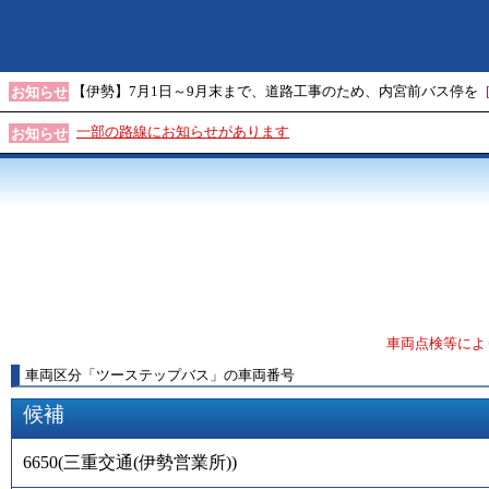
【伊勢】7月1日～9月末まで、道路工事のため、内宮前バス停を
お知らせ
一部の路線にお知らせがあります
お知らせ
車両点検等によ
車両区分
「
ツーステップバス
」
の車両番号
候補
6650
(
三重交通(伊勢営業所)
)