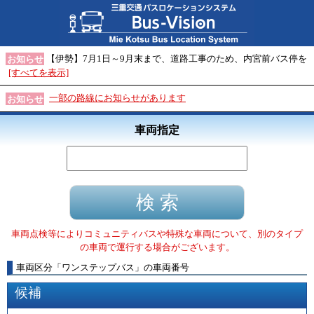
【伊勢】7月1日～9月末まで、道路工事のため、内宮前バス停を
お知らせ
[すべてを表示]
一部の路線にお知らせがあります
お知らせ
車両指定
車両点検等によりコミュニティバスや特殊な車両について、別のタイプ
の車両で運行する場合がございます。
車両区分
「
ワンステップバス
」
の車両番号
候補