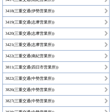
3418
(
三重交通(伊勢営業所)
)
3419
(
三重交通(志摩営業所)
)
3420
(
三重交通(志摩営業所)
)
3421
(
三重交通(志摩営業所)
)
3422
(
三重交通(南紀営業所)
)
3811
(
三重交通(四日市営業所)
)
3822
(
三重交通(中勢営業所)
)
3826
(
三重交通(中勢営業所)
)
3827
(
三重交通(中勢営業所)
)