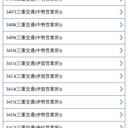
3407
(
三重交通(中勢営業所)
)
3408
(
三重交通(中勢営業所)
)
3409
(
三重交通(中勢営業所)
)
3410
(
三重交通(中勢営業所)
)
3411
(
三重交通(伊賀営業所)
)
3413
(
三重交通(伊賀営業所)
)
3414
(
三重交通(伊賀営業所)
)
3415
(
三重交通(伊勢営業所)
)
3416
(
三重交通(伊勢営業所)
)
3417
(
三重交通(南紀営業所)
)