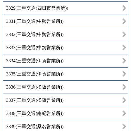
3329
(
三重交通(四日市営業所)
)
3331
(
三重交通(中勢営業所)
)
3332
(
三重交通(中勢営業所)
)
3333
(
三重交通(中勢営業所)
)
3334
(
三重交通(伊賀営業所)
)
3335
(
三重交通(伊賀営業所)
)
3336
(
三重交通(松阪営業所)
)
3337
(
三重交通(松阪営業所)
)
3338
(
三重交通(南紀営業所)
)
3339
(
三重交通(桑名営業所)
)