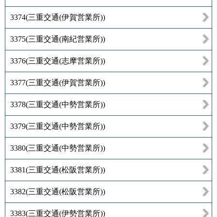
3374
(
三重交通(伊賀営業所)
)
3375
(
三重交通(南紀営業所)
)
3376
(
三重交通(志摩営業所)
)
3377
(
三重交通(伊賀営業所)
)
3378
(
三重交通(中勢営業所)
)
3379
(
三重交通(中勢営業所)
)
3380
(
三重交通(中勢営業所)
)
3381
(
三重交通(松阪営業所)
)
3382
(
三重交通(松阪営業所)
)
3383
(
三重交通(伊勢営業所)
)