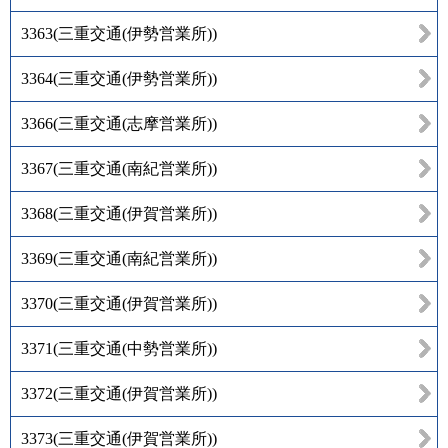
3363
(
三重交通(伊勢営業所)
)
3364
(
三重交通(伊勢営業所)
)
3366
(
三重交通(志摩営業所)
)
3367
(
三重交通(南紀営業所)
)
3368
(
三重交通(伊賀営業所)
)
3369
(
三重交通(南紀営業所)
)
3370
(
三重交通(伊賀営業所)
)
3371
(
三重交通(中勢営業所)
)
3372
(
三重交通(伊賀営業所)
)
3373
(
三重交通(伊賀営業所)
)