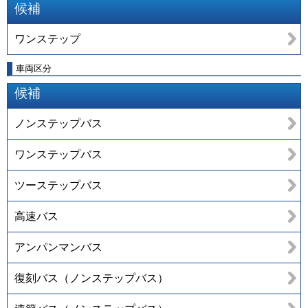
候補
ワンステップ
車両区分
候補
ノンステップバス
ワンステップバス
ツーステップバス
高速バス
アンパンマンバス
復刻バス（ノンステップバス）