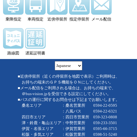
乗降指定
車両指定
近傍停留所
指定停留所
メール配信
路線図
遅延証明書
■近傍停留所（近くの停留所を地図で表示）ご利用時は、
お持ちの端末のＧＰＳ機能をＯＮにしてください。
■メール配信をご利用される場合は、お持ちの端末で、
＠bus-vision.jpを受信できる設定にしてください。
■バスの運行に関するお問合せは下記までお願いします。
桑名エリア ：桑名営業所 0594-22-0595
：八風バス 0594-22-6321
四日市エリア ：四日市営業所 059-323-0808
津・鈴鹿・亀山エリア：中勢営業所 059-233-3501
伊賀・名張エリア ：伊賀営業所 0595-66-3715
松阪・多気エリア ：松阪営業所 0598-51-5240