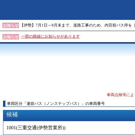
【伊勢】7月1日～9月末まで、道路工事のため、内宮前バス停を
お知らせ
一部の路線にお知らせがあります
お知らせ
車両点検等によ
車両区分
「
連節バス（ノンステップバス）
」
の車両番号
候補
1001
(
三重交通(伊勢営業所)
)