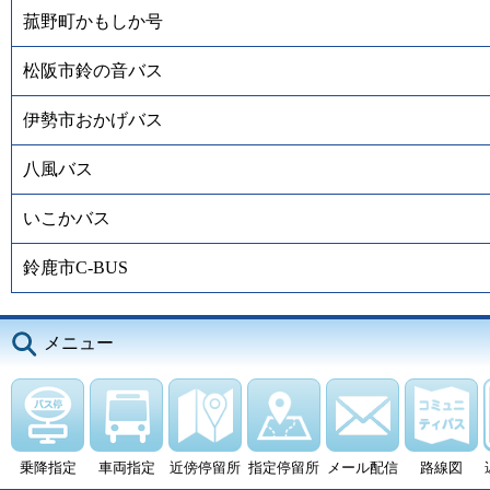
菰野町かもしか号
松阪市鈴の音バス
伊勢市おかげバス
八風バス
いこかバス
鈴鹿市C-BUS
メニュー
乗降指定
車両指定
近傍停留所
指定停留所
メール配信
路線図