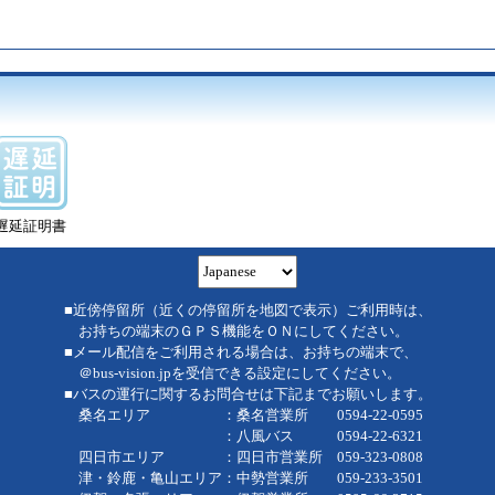
遅延証明書
■近傍停留所（近くの停留所を地図で表示）ご利用時は、
お持ちの端末のＧＰＳ機能をＯＮにしてください。
■メール配信をご利用される場合は、お持ちの端末で、
＠bus-vision.jpを受信できる設定にしてください。
■バスの運行に関するお問合せは下記までお願いします。
桑名エリア ：桑名営業所 0594-22-0595
：八風バス 0594-22-6321
四日市エリア ：四日市営業所 059-323-0808
津・鈴鹿・亀山エリア：中勢営業所 059-233-3501