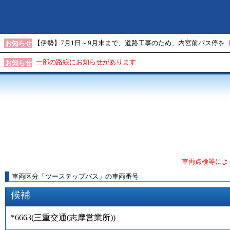
【伊勢】7月1日～9月末まで、道路工事のため、内宮前バス停を
お知らせ
一部の路線にお知らせがあります
お知らせ
車両点検等によ
車両区分
「
ツーステップバス
」
の車両番号
候補
*6663
(
三重交通(志摩営業所)
)