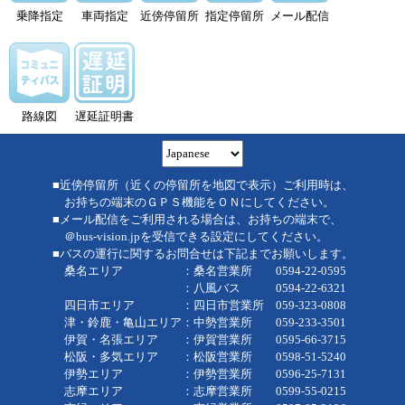
乗降指定
車両指定
近傍停留所
指定停留所
メール配信
路線図
遅延証明書
■近傍停留所（近くの停留所を地図で表示）ご利用時は、
お持ちの端末のＧＰＳ機能をＯＮにしてください。
■メール配信をご利用される場合は、お持ちの端末で、
＠bus-vision.jpを受信できる設定にしてください。
■バスの運行に関するお問合せは下記までお願いします。
桑名エリア ：桑名営業所 0594-22-0595
：八風バス 0594-22-6321
四日市エリア ：四日市営業所 059-323-0808
津・鈴鹿・亀山エリア：中勢営業所 059-233-3501
伊賀・名張エリア ：伊賀営業所 0595-66-3715
松阪・多気エリア ：松阪営業所 0598-51-5240
伊勢エリア ：伊勢営業所 0596-25-7131
志摩エリア ：志摩営業所 0599-55-0215