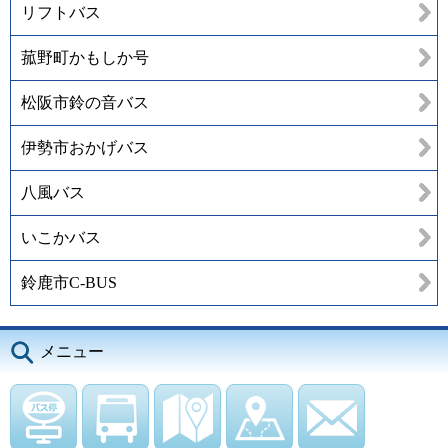
リフトバス
菰野町かもしか号
松阪市鈴の音バス
伊勢市おかげバス
八風バス
いこかバス
鈴鹿市C-BUS
メニュー