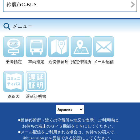
鈴鹿市C-BUS
メニュー
乗降指定
車両指定
近傍停留所
指定停留所
メール配信
路線図
遅延証明書
■近傍停留所（近くの停留所を地図で表示）ご利用時は、
お持ちの端末のＧＰＳ機能をＯＮにしてください。
■メール配信をご利用される場合は、お持ちの端末で、
＠bus-vision.jpを受信できる設定にしてください。