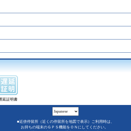
遅延証明書
■近傍停留所（近くの停留所を地図で表示）ご利用時は、
お持ちの端末のＧＰＳ機能をＯＮにしてください。