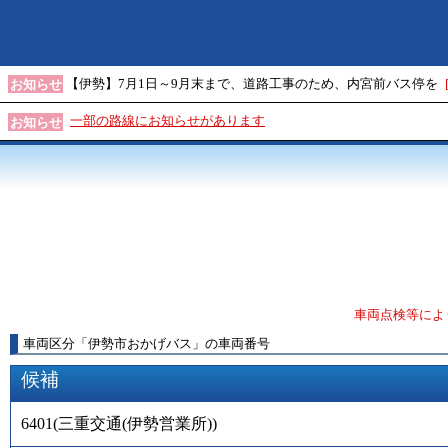
【伊勢】7月1日～9月末まで、道路工事のため、内宮前バス停を
お知らせ
一部の路線にお知らせがあります
お知らせ
車両点検等によ
車両区分
「
伊勢市おかげバス
」
の車両番号
候補
6401
(
三重交通(伊勢営業所)
)