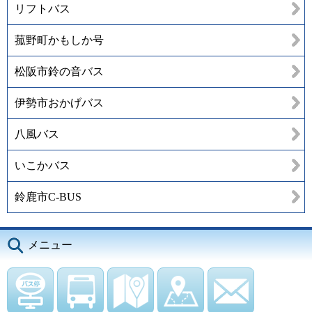
リフトバス
菰野町かもしか号
松阪市鈴の音バス
伊勢市おかげバス
八風バス
いこかバス
鈴鹿市C-BUS
メニュー