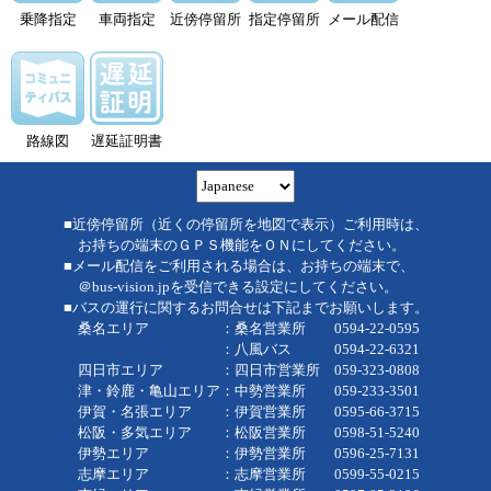
乗降指定
車両指定
近傍停留所
指定停留所
メール配信
路線図
遅延証明書
■近傍停留所（近くの停留所を地図で表示）ご利用時は、
お持ちの端末のＧＰＳ機能をＯＮにしてください。
■メール配信をご利用される場合は、お持ちの端末で、
＠bus-vision.jpを受信できる設定にしてください。
■バスの運行に関するお問合せは下記までお願いします。
桑名エリア ：桑名営業所 0594-22-0595
：八風バス 0594-22-6321
四日市エリア ：四日市営業所 059-323-0808
津・鈴鹿・亀山エリア：中勢営業所 059-233-3501
伊賀・名張エリア ：伊賀営業所 0595-66-3715
松阪・多気エリア ：松阪営業所 0598-51-5240
伊勢エリア ：伊勢営業所 0596-25-7131
志摩エリア ：志摩営業所 0599-55-0215