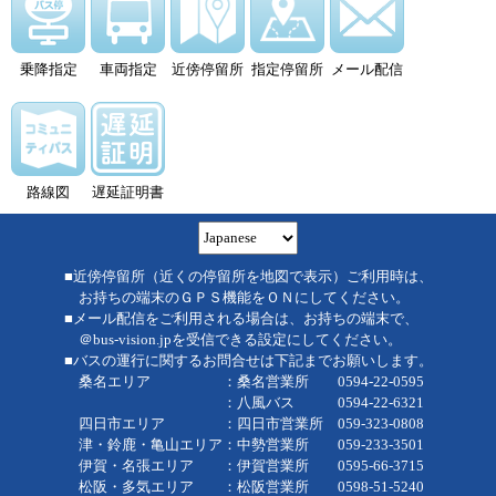
乗降指定
車両指定
近傍停留所
指定停留所
メール配信
路線図
遅延証明書
■近傍停留所（近くの停留所を地図で表示）ご利用時は、
お持ちの端末のＧＰＳ機能をＯＮにしてください。
■メール配信をご利用される場合は、お持ちの端末で、
＠bus-vision.jpを受信できる設定にしてください。
■バスの運行に関するお問合せは下記までお願いします。
桑名エリア ：桑名営業所 0594-22-0595
：八風バス 0594-22-6321
四日市エリア ：四日市営業所 059-323-0808
津・鈴鹿・亀山エリア：中勢営業所 059-233-3501
伊賀・名張エリア ：伊賀営業所 0595-66-3715
松阪・多気エリア ：松阪営業所 0598-51-5240