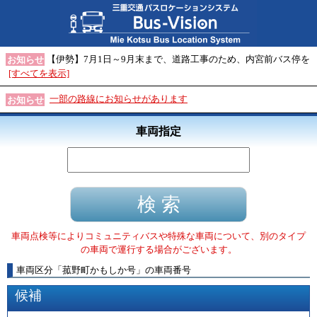
【伊勢】7月1日～9月末まで、道路工事のため、内宮前バス停を
お知らせ
[すべてを表示]
一部の路線にお知らせがあります
お知らせ
車両指定
車両点検等によりコミュニティバスや特殊な車両について、別のタイプ
の車両で運行する場合がございます。
車両区分
「
菰野町かもしか号
」
の車両番号
候補