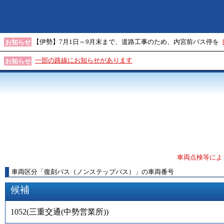
【伊勢】7月1日～9月末まで、道路工事のため、内宮前バス停を
お知らせ
一部の路線にお知らせがあります
お知らせ
車両点検等によ
車両区分
「
復刻バス（ノンステップバス）
」
の車両番号
候補
1052
(
三重交通(中勢営業所)
)