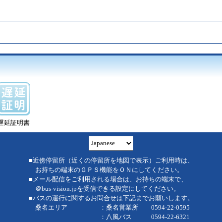
遅延証明書
■近傍停留所（近くの停留所を地図で表示）ご利用時は、
お持ちの端末のＧＰＳ機能をＯＮにしてください。
■メール配信をご利用される場合は、お持ちの端末で、
＠bus-vision.jpを受信できる設定にしてください。
■バスの運行に関するお問合せは下記までお願いします。
桑名エリア ：桑名営業所 0594-22-0595
：八風バス 0594-22-6321