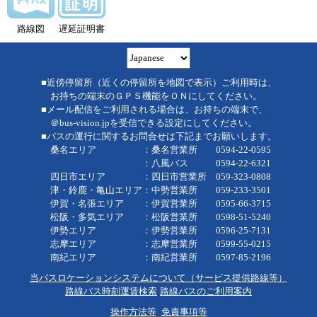
路線図
遅延証明書
■近傍停留所（近くの停留所を地図で表示）ご利用時は、
お持ちの端末のＧＰＳ機能をＯＮにしてください。
■メール配信をご利用される場合は、お持ちの端末で、
＠bus-vision.jpを受信できる設定にしてください。
■バスの運行に関するお問合せは下記までお願いします。
桑名エリア ：桑名営業所 0594-22-0595
：八風バス 0594-22-6321
四日市エリア ：四日市営業所 059-323-0808
津・鈴鹿・亀山エリア：中勢営業所 059-233-3501
伊賀・名張エリア ：伊賀営業所 0595-66-3715
松阪・多気エリア ：松阪営業所 0598-51-5240
伊勢エリア ：伊勢営業所 0596-25-7131
志摩エリア ：志摩営業所 0599-55-0215
南紀エリア ：南紀営業所 0597-85-2196
当バスロケーションシステムについて（サービス提供路線等）
路線バス時刻運賃検索
路線バスのご利用案内
操作方法等
免責事項等