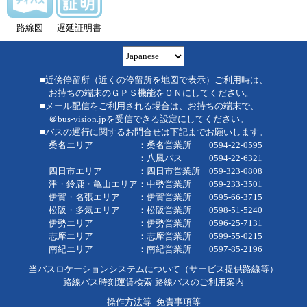
路線図
遅延証明書
■近傍停留所（近くの停留所を地図で表示）ご利用時は、
お持ちの端末のＧＰＳ機能をＯＮにしてください。
■メール配信をご利用される場合は、お持ちの端末で、
＠bus-vision.jpを受信できる設定にしてください。
■バスの運行に関するお問合せは下記までお願いします。
桑名エリア ：桑名営業所 0594-22-0595
：八風バス 0594-22-6321
四日市エリア ：四日市営業所 059-323-0808
津・鈴鹿・亀山エリア：中勢営業所 059-233-3501
伊賀・名張エリア ：伊賀営業所 0595-66-3715
松阪・多気エリア ：松阪営業所 0598-51-5240
伊勢エリア ：伊勢営業所 0596-25-7131
志摩エリア ：志摩営業所 0599-55-0215
南紀エリア ：南紀営業所 0597-85-2196
当バスロケーションシステムについて（サービス提供路線等）
路線バス時刻運賃検索
路線バスのご利用案内
操作方法等
免責事項等