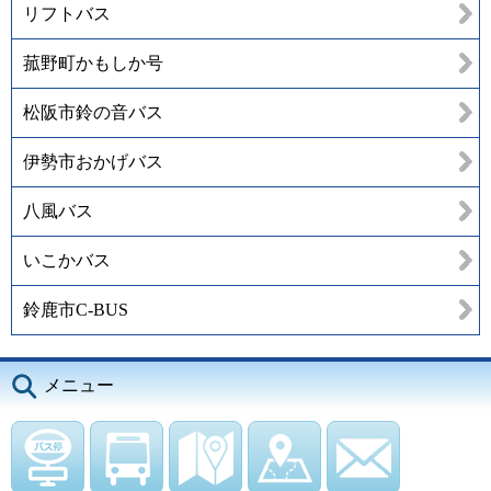
リフトバス
菰野町かもしか号
松阪市鈴の音バス
伊勢市おかげバス
八風バス
いこかバス
鈴鹿市C-BUS
メニュー