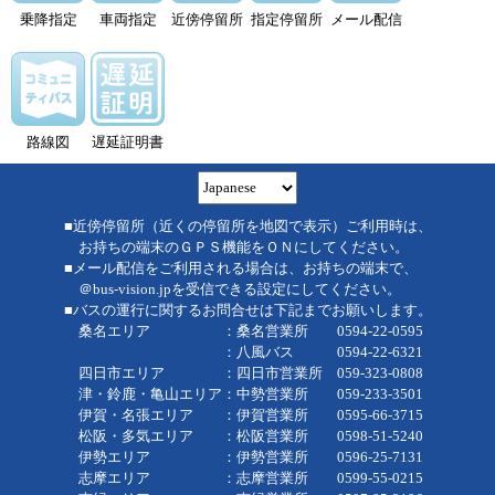
乗降指定
車両指定
近傍停留所
指定停留所
メール配信
路線図
遅延証明書
■近傍停留所（近くの停留所を地図で表示）ご利用時は、
お持ちの端末のＧＰＳ機能をＯＮにしてください。
■メール配信をご利用される場合は、お持ちの端末で、
＠bus-vision.jpを受信できる設定にしてください。
■バスの運行に関するお問合せは下記までお願いします。
桑名エリア ：桑名営業所 0594-22-0595
：八風バス 0594-22-6321
四日市エリア ：四日市営業所 059-323-0808
津・鈴鹿・亀山エリア：中勢営業所 059-233-3501
伊賀・名張エリア ：伊賀営業所 0595-66-3715
松阪・多気エリア ：松阪営業所 0598-51-5240
伊勢エリア ：伊勢営業所 0596-25-7131
志摩エリア ：志摩営業所 0599-55-0215