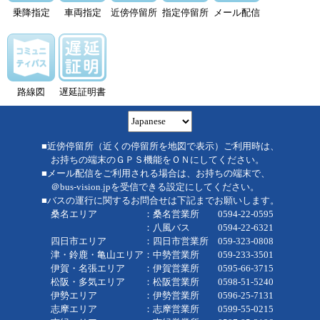
乗降指定
車両指定
近傍停留所
指定停留所
メール配信
路線図
遅延証明書
■近傍停留所（近くの停留所を地図で表示）ご利用時は、
お持ちの端末のＧＰＳ機能をＯＮにしてください。
■メール配信をご利用される場合は、お持ちの端末で、
＠bus-vision.jpを受信できる設定にしてください。
■バスの運行に関するお問合せは下記までお願いします。
桑名エリア ：桑名営業所 0594-22-0595
：八風バス 0594-22-6321
四日市エリア ：四日市営業所 059-323-0808
津・鈴鹿・亀山エリア：中勢営業所 059-233-3501
伊賀・名張エリア ：伊賀営業所 0595-66-3715
松阪・多気エリア ：松阪営業所 0598-51-5240
伊勢エリア ：伊勢営業所 0596-25-7131
志摩エリア ：志摩営業所 0599-55-0215