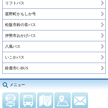
リフトバス
菰野町かもしか号
松阪市鈴の音バス
伊勢市おかげバス
八風バス
いこかバス
鈴鹿市C-BUS
メニュー