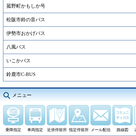
菰野町かもしか号
松阪市鈴の音バス
伊勢市おかげバス
八風バス
いこかバス
鈴鹿市C-BUS
メニュー
乗降指定
車両指定
近傍停留所
指定停留所
メール配信
路線図