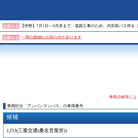
【伊勢】7月1日～9月末まで、道路工事のため、内宮前バス停を
お知らせ
一部の路線にお知らせがあります
お知らせ
車両点検等によ
車両区分
「
アンパンマンバス
」
の車両番号
候補
1253
(
三重交通(桑名営業所)
)