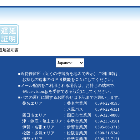
遅延証明書
■近傍停留所（近くの停留所を地図で表示）ご利用時は、
お持ちの端末のＧＰＳ機能をＯＮにしてください。
■メール配信をご利用される場合は、お持ちの端末で、
＠bus-vision.jpを受信できる設定にしてください。
■バスの運行に関するお問合せは下記までお願いします。
桑名エリア ：桑名営業所 0594-22-0595
：八風バス 0594-22-6321
四日市エリア ：四日市営業所 059-323-0808
津・鈴鹿・亀山エリア：中勢営業所 059-233-3501
伊賀・名張エリア ：伊賀営業所 0595-66-3715
松阪・多気エリア ：松阪営業所 0598-51-5240
伊勢エリア ：伊勢営業所 0596-25-7131