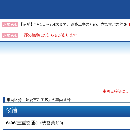
【伊勢】7月1日～9月末まで、道路工事のため、内宮前バス停を
お知らせ
一部の路線にお知らせがあります
お知らせ
車両点検等によ
車両区分
「
鈴鹿市C-BUS
」
の車両番号
候補
6406
(
三重交通(中勢営業所)
)