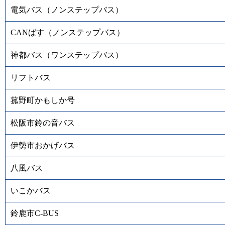
電気バス（ノンステップバス）
CANばす（ノンステップバス）
神都バス（ワンステップバス）
リフトバス
菰野町かもしか号
松阪市鈴の音バス
伊勢市おかげバス
八風バス
いこかバス
鈴鹿市C-BUS