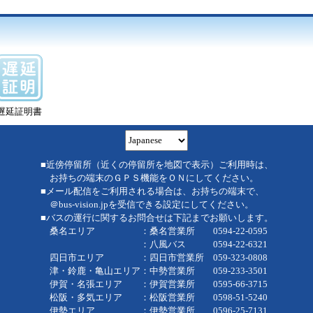
遅延証明書
■近傍停留所（近くの停留所を地図で表示）ご利用時は、
お持ちの端末のＧＰＳ機能をＯＮにしてください。
■メール配信をご利用される場合は、お持ちの端末で、
＠bus-vision.jpを受信できる設定にしてください。
■バスの運行に関するお問合せは下記までお願いします。
桑名エリア ：桑名営業所 0594-22-0595
：八風バス 0594-22-6321
四日市エリア ：四日市営業所 059-323-0808
津・鈴鹿・亀山エリア：中勢営業所 059-233-3501
伊賀・名張エリア ：伊賀営業所 0595-66-3715
松阪・多気エリア ：松阪営業所 0598-51-5240
伊勢エリア ：伊勢営業所 0596-25-7131