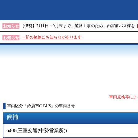
【伊勢】7月1日～9月末まで、道路工事のため、内宮前バス停を
お知らせ
一部の路線にお知らせがあります
お知らせ
車両点検等によ
車両区分
「
鈴鹿市C-BUS
」
の車両番号
候補
6406
(
三重交通(中勢営業所)
)