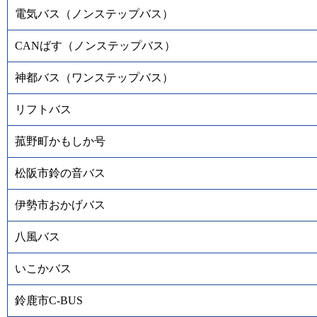
電気バス（ノンステップバス）
CANばす（ノンステップバス）
神都バス（ワンステップバス）
リフトバス
菰野町かもしか号
松阪市鈴の音バス
伊勢市おかげバス
八風バス
いこかバス
鈴鹿市C-BUS