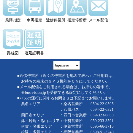
乗降指定
車両指定
近傍停留所
指定停留所
メール配信
路線図
遅延証明書
■近傍停留所（近くの停留所を地図で表示）ご利用時は、
お持ちの端末のＧＰＳ機能をＯＮにしてください。
■メール配信をご利用される場合は、お持ちの端末で、
＠bus-vision.jpを受信できる設定にしてください。
■バスの運行に関するお問合せは下記までお願いします。
桑名エリア ：桑名営業所 0594-22-0595
：八風バス 0594-22-6321
四日市エリア ：四日市営業所 059-323-0808
津・鈴鹿・亀山エリア：中勢営業所 059-233-3501
伊賀・名張エリア ：伊賀営業所 0595-66-3715
松阪・多気エリア ：松阪営業所 0598-51-5240