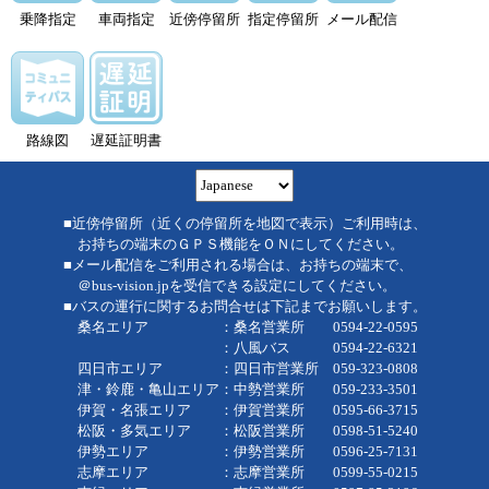
乗降指定
車両指定
近傍停留所
指定停留所
メール配信
路線図
遅延証明書
■近傍停留所（近くの停留所を地図で表示）ご利用時は、
お持ちの端末のＧＰＳ機能をＯＮにしてください。
■メール配信をご利用される場合は、お持ちの端末で、
＠bus-vision.jpを受信できる設定にしてください。
■バスの運行に関するお問合せは下記までお願いします。
桑名エリア ：桑名営業所 0594-22-0595
：八風バス 0594-22-6321
四日市エリア ：四日市営業所 059-323-0808
津・鈴鹿・亀山エリア：中勢営業所 059-233-3501
伊賀・名張エリア ：伊賀営業所 0595-66-3715
松阪・多気エリア ：松阪営業所 0598-51-5240
伊勢エリア ：伊勢営業所 0596-25-7131
志摩エリア ：志摩営業所 0599-55-0215