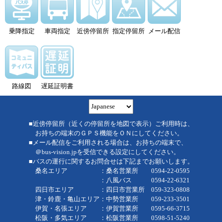
乗降指定
車両指定
近傍停留所
指定停留所
メール配信
路線図
遅延証明書
■近傍停留所（近くの停留所を地図で表示）ご利用時は、
お持ちの端末のＧＰＳ機能をＯＮにしてください。
■メール配信をご利用される場合は、お持ちの端末で、
＠bus-vision.jpを受信できる設定にしてください。
■バスの運行に関するお問合せは下記までお願いします。
桑名エリア ：桑名営業所 0594-22-0595
：八風バス 0594-22-6321
四日市エリア ：四日市営業所 059-323-0808
津・鈴鹿・亀山エリア：中勢営業所 059-233-3501
伊賀・名張エリア ：伊賀営業所 0595-66-3715
松阪・多気エリア ：松阪営業所 0598-51-5240