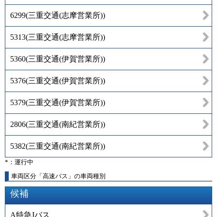
6299
(
三重交通(志摩営業所)
)
5313
(
三重交通(志摩営業所)
)
5360
(
三重交通(伊賀営業所)
)
5376
(
三重交通(伊賀営業所)
)
5379
(
三重交通(伊賀営業所)
)
2806
(
三重交通(南紀営業所)
)
5382
(
三重交通(南紀営業所)
)
*：運行中
車両区分「高速バス」の車両種別
候補
A特急Jバス