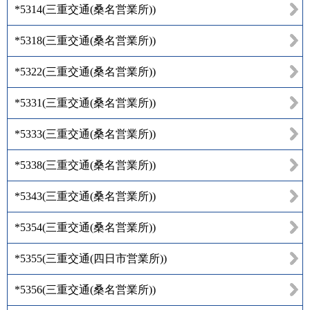
*5314
(
三重交通(桑名営業所)
)
*5318
(
三重交通(桑名営業所)
)
*5322
(
三重交通(桑名営業所)
)
*5331
(
三重交通(桑名営業所)
)
*5333
(
三重交通(桑名営業所)
)
*5338
(
三重交通(桑名営業所)
)
*5343
(
三重交通(桑名営業所)
)
*5354
(
三重交通(桑名営業所)
)
*5355
(
三重交通(四日市営業所)
)
*5356
(
三重交通(桑名営業所)
)