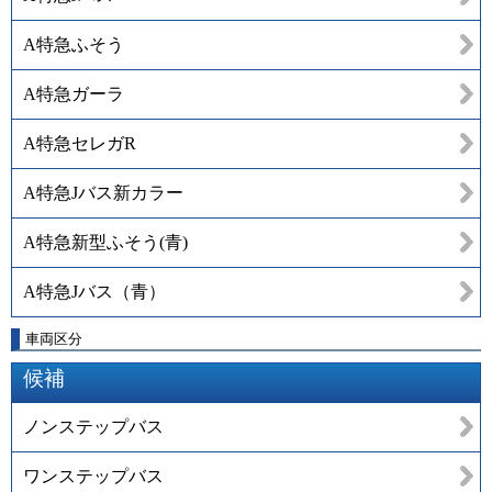
A特急ふそう
A特急ガーラ
A特急セレガR
A特急Jバス新カラー
A特急新型ふそう(青)
A特急Jバス（青）
車両区分
候補
ノンステップバス
ワンステップバス