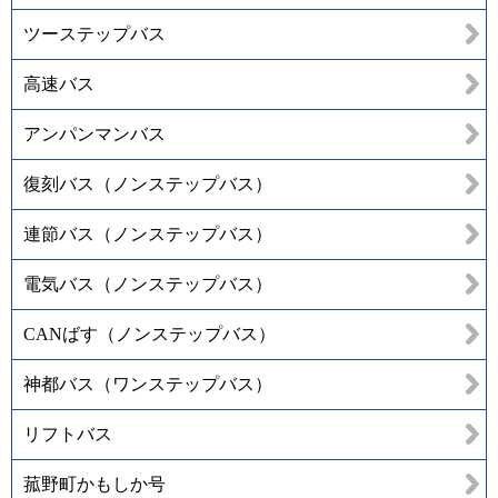
ツーステップバス
高速バス
アンパンマンバス
復刻バス（ノンステップバス）
連節バス（ノンステップバス）
電気バス（ノンステップバス）
CANばす（ノンステップバス）
神都バス（ワンステップバス）
リフトバス
菰野町かもしか号