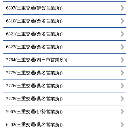
6807
(
三重交通(伊賀営業所)
)
6810
(
三重交通(桑名営業所)
)
6821
(
三重交通(桑名営業所)
)
6822
(
三重交通(桑名営業所)
)
2764
(
三重交通(四日市営業所)
)
2775
(
三重交通(桑名営業所)
)
2776
(
三重交通(桑名営業所)
)
2778
(
三重交通(桑名営業所)
)
5963
(
三重交通(伊勢営業所)
)
6202
(
三重交通(桑名営業所)
)