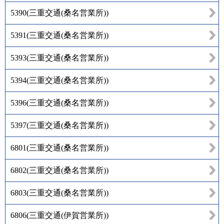
5390
(
三重交通(桑名営業所)
)
5391
(
三重交通(桑名営業所)
)
5393
(
三重交通(桑名営業所)
)
5394
(
三重交通(桑名営業所)
)
5396
(
三重交通(桑名営業所)
)
5397
(
三重交通(桑名営業所)
)
6801
(
三重交通(桑名営業所)
)
6802
(
三重交通(桑名営業所)
)
6803
(
三重交通(桑名営業所)
)
6806
(
三重交通(伊賀営業所)
)