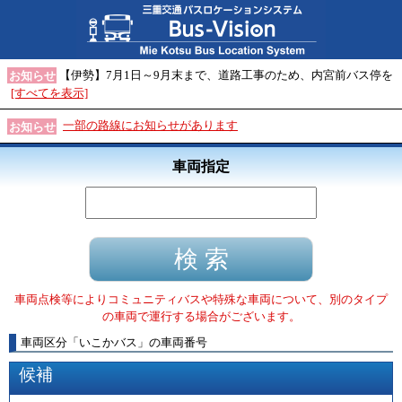
【伊勢】7月1日～9月末まで、道路工事のため、内宮前バス停を
お知らせ
[すべてを表示]
一部の路線にお知らせがあります
お知らせ
車両指定
車両点検等によりコミュニティバスや特殊な車両について、別のタイプ
の車両で運行する場合がございます。
車両区分
「
いこかバス
」
の車両番号
候補