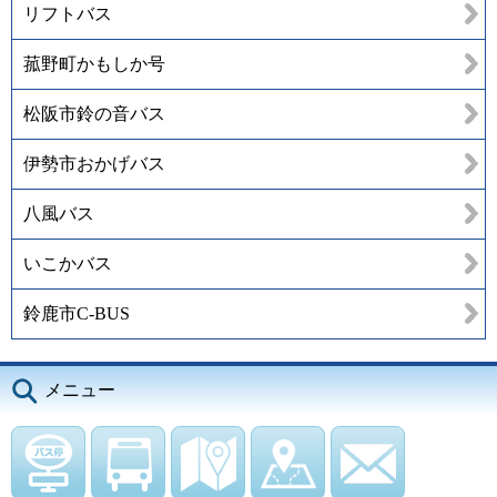
リフトバス
菰野町かもしか号
松阪市鈴の音バス
伊勢市おかげバス
八風バス
いこかバス
鈴鹿市C-BUS
メニュー