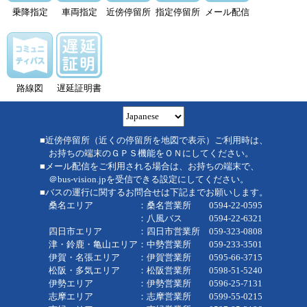
乗降指定
車両指定
近傍停留所
指定停留所
メール配信
路線図
遅延証明書
■近傍停留所（近くの停留所を地図で表示）ご利用時は、
お持ちの端末のＧＰＳ機能をＯＮにしてください。
■メール配信をご利用される場合は、お持ちの端末で、
＠bus-vision.jpを受信できる設定にしてください。
■バスの運行に関するお問合せは下記までお願いします。
桑名エリア ：桑名営業所 0594-22-0595
：八風バス 0594-22-6321
四日市エリア ：四日市営業所 059-323-0808
津・鈴鹿・亀山エリア：中勢営業所 059-233-3501
伊賀・名張エリア ：伊賀営業所 0595-66-3715
松阪・多気エリア ：松阪営業所 0598-51-5240
伊勢エリア ：伊勢営業所 0596-25-7131
志摩エリア ：志摩営業所 0599-55-0215