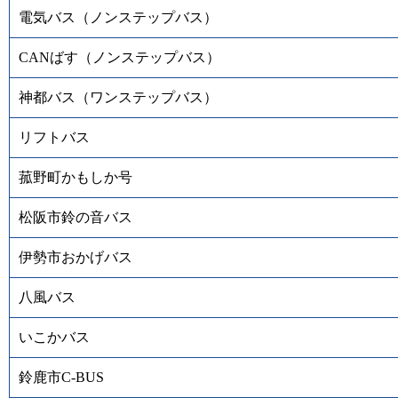
電気バス（ノンステップバス）
CANばす（ノンステップバス）
神都バス（ワンステップバス）
リフトバス
菰野町かもしか号
松阪市鈴の音バス
伊勢市おかげバス
八風バス
いこかバス
鈴鹿市C-BUS