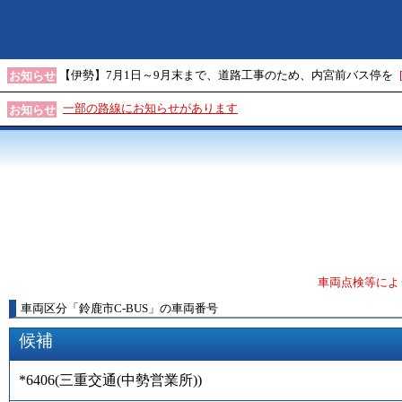
【伊勢】7月1日～9月末まで、道路工事のため、内宮前バス停を
お知らせ
一部の路線にお知らせがあります
お知らせ
車両点検等によ
車両区分
「
鈴鹿市C-BUS
」
の車両番号
候補
*6406
(
三重交通(中勢営業所)
)