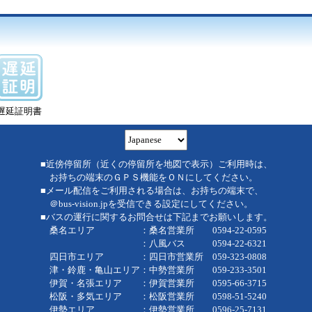
遅延証明書
■近傍停留所（近くの停留所を地図で表示）ご利用時は、
お持ちの端末のＧＰＳ機能をＯＮにしてください。
■メール配信をご利用される場合は、お持ちの端末で、
＠bus-vision.jpを受信できる設定にしてください。
■バスの運行に関するお問合せは下記までお願いします。
桑名エリア ：桑名営業所 0594-22-0595
：八風バス 0594-22-6321
四日市エリア ：四日市営業所 059-323-0808
津・鈴鹿・亀山エリア：中勢営業所 059-233-3501
伊賀・名張エリア ：伊賀営業所 0595-66-3715
松阪・多気エリア ：松阪営業所 0598-51-5240
伊勢エリア ：伊勢営業所 0596-25-7131