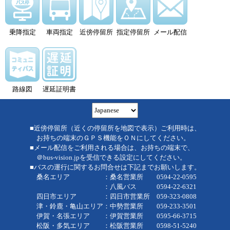
乗降指定
車両指定
近傍停留所
指定停留所
メール配信
路線図
遅延証明書
■近傍停留所（近くの停留所を地図で表示）ご利用時は、
お持ちの端末のＧＰＳ機能をＯＮにしてください。
■メール配信をご利用される場合は、お持ちの端末で、
＠bus-vision.jpを受信できる設定にしてください。
■バスの運行に関するお問合せは下記までお願いします。
桑名エリア ：桑名営業所 0594-22-0595
：八風バス 0594-22-6321
四日市エリア ：四日市営業所 059-323-0808
津・鈴鹿・亀山エリア：中勢営業所 059-233-3501
伊賀・名張エリア ：伊賀営業所 0595-66-3715
松阪・多気エリア ：松阪営業所 0598-51-5240