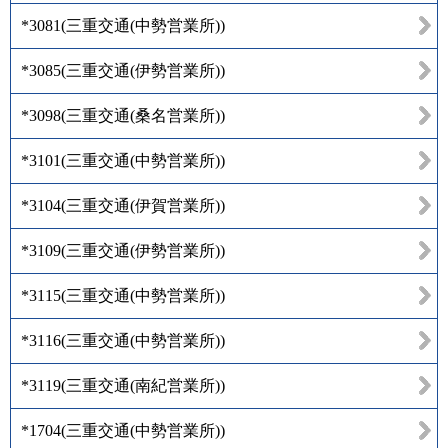
*3081
(
三重交通(中勢営業所)
)
*3085
(
三重交通(伊勢営業所)
)
*3098
(
三重交通(桑名営業所)
)
*3101
(
三重交通(中勢営業所)
)
*3104
(
三重交通(伊賀営業所)
)
*3109
(
三重交通(伊勢営業所)
)
*3115
(
三重交通(中勢営業所)
)
*3116
(
三重交通(中勢営業所)
)
*3119
(
三重交通(南紀営業所)
)
*1704
(
三重交通(中勢営業所)
)