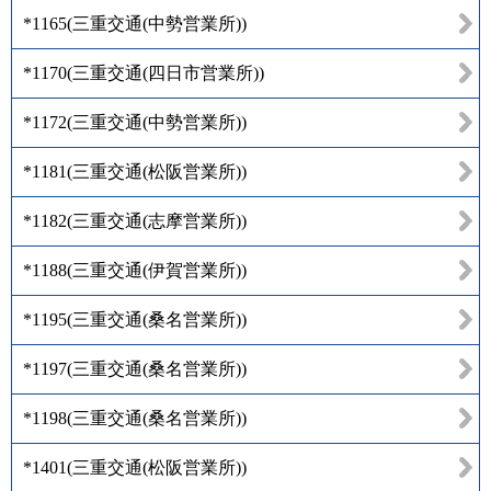
*1165
(
三重交通(中勢営業所)
)
*1170
(
三重交通(四日市営業所)
)
*1172
(
三重交通(中勢営業所)
)
*1181
(
三重交通(松阪営業所)
)
*1182
(
三重交通(志摩営業所)
)
*1188
(
三重交通(伊賀営業所)
)
*1195
(
三重交通(桑名営業所)
)
*1197
(
三重交通(桑名営業所)
)
*1198
(
三重交通(桑名営業所)
)
*1401
(
三重交通(松阪営業所)
)