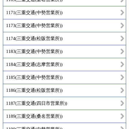
1171
(
三重交通(中勢営業所)
)
1173
(
三重交通(中勢営業所)
)
1174
(
三重交通(松阪営業所)
)
1183
(
三重交通(中勢営業所)
)
1184
(
三重交通(志摩営業所)
)
1185
(
三重交通(中勢営業所)
)
1186
(
三重交通(松阪営業所)
)
1187
(
三重交通(四日市営業所)
)
1189
(
三重交通(桑名営業所)
)