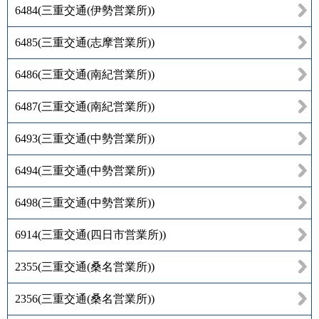
6484
(
三重交通(伊勢営業所)
)
6485
(
三重交通(志摩営業所)
)
6486
(
三重交通(南紀営業所)
)
6487
(
三重交通(南紀営業所)
)
6493
(
三重交通(中勢営業所)
)
6494
(
三重交通(中勢営業所)
)
6498
(
三重交通(中勢営業所)
)
6914
(
三重交通(四日市営業所)
)
2355
(
三重交通(桑名営業所)
)
2356
(
三重交通(桑名営業所)
)