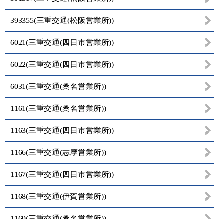
393355
(
三重交通(松阪営業所)
)
6021
(
三重交通(四日市営業所)
)
6022
(
三重交通(四日市営業所)
)
6031
(
三重交通(桑名営業所)
)
1161
(
三重交通(桑名営業所)
)
1163
(
三重交通(四日市営業所)
)
1166
(
三重交通(志摩営業所)
)
1167
(
三重交通(四日市営業所)
)
1168
(
三重交通(伊賀営業所)
)
1169
(
三重交通(桑名営業所)
)