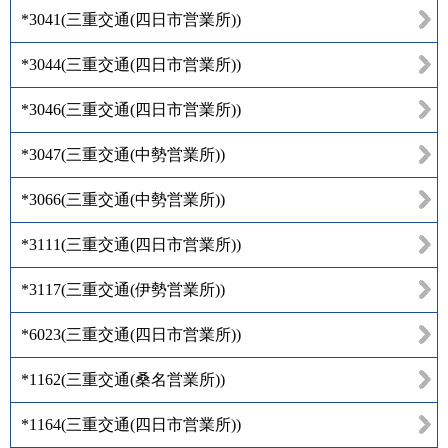
*3041
(
三重交通(四日市営業所)
)
*3044
(
三重交通(四日市営業所)
)
*3046
(
三重交通(四日市営業所)
)
*3047
(
三重交通(中勢営業所)
)
*3066
(
三重交通(中勢営業所)
)
*3111
(
三重交通(四日市営業所)
)
*3117
(
三重交通(伊勢営業所)
)
*6023
(
三重交通(四日市営業所)
)
*1162
(
三重交通(桑名営業所)
)
*1164
(
三重交通(四日市営業所)
)