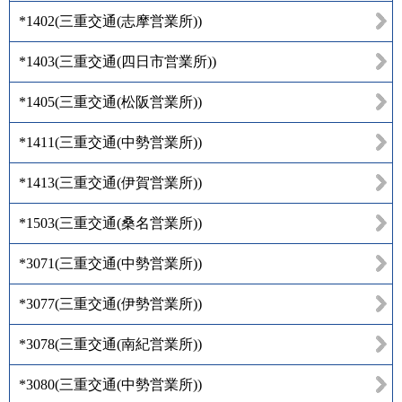
*1402
(
三重交通(志摩営業所)
)
*1403
(
三重交通(四日市営業所)
)
*1405
(
三重交通(松阪営業所)
)
*1411
(
三重交通(中勢営業所)
)
*1413
(
三重交通(伊賀営業所)
)
*1503
(
三重交通(桑名営業所)
)
*3071
(
三重交通(中勢営業所)
)
*3077
(
三重交通(伊勢営業所)
)
*3078
(
三重交通(南紀営業所)
)
*3080
(
三重交通(中勢営業所)
)