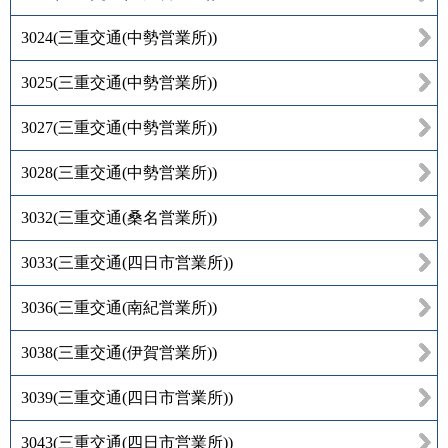
3024
(
三重交通(中勢営業所)
)
3025
(
三重交通(中勢営業所)
)
3027
(
三重交通(中勢営業所)
)
3028
(
三重交通(中勢営業所)
)
3032
(
三重交通(桑名営業所)
)
3033
(
三重交通(四日市営業所)
)
3036
(
三重交通(南紀営業所)
)
3038
(
三重交通(伊賀営業所)
)
3039
(
三重交通(四日市営業所)
)
3043
(
三重交通(四日市営業所)
)