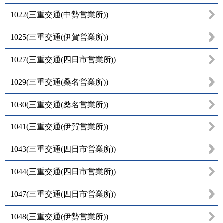
1022
(
三重交通(中勢営業所)
)
1025
(
三重交通(伊賀営業所)
)
1027
(
三重交通(四日市営業所)
)
1029
(
三重交通(桑名営業所)
)
1030
(
三重交通(桑名営業所)
)
1041
(
三重交通(伊賀営業所)
)
1043
(
三重交通(四日市営業所)
)
1044
(
三重交通(四日市営業所)
)
1047
(
三重交通(四日市営業所)
)
1048
(
三重交通(伊勢営業所)
)