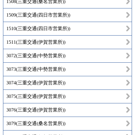
1508
(
三重交通(桑名営業所)
)
1509
(
三重交通(四日市営業所)
)
1510
(
三重交通(四日市営業所)
)
1511
(
三重交通(伊賀営業所)
)
3072
(
三重交通(中勢営業所)
)
3073
(
三重交通(中勢営業所)
)
3074
(
三重交通(伊賀営業所)
)
3075
(
三重交通(伊賀営業所)
)
3076
(
三重交通(伊賀営業所)
)
3079
(
三重交通(桑名営業所)
)