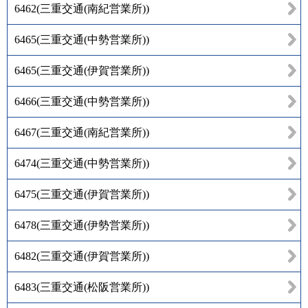
6462
(
三重交通(南紀営業所)
)
6465
(
三重交通(中勢営業所)
)
6465
(
三重交通(伊賀営業所)
)
6466
(
三重交通(中勢営業所)
)
6467
(
三重交通(南紀営業所)
)
6474
(
三重交通(中勢営業所)
)
6475
(
三重交通(伊賀営業所)
)
6478
(
三重交通(伊勢営業所)
)
6482
(
三重交通(伊賀営業所)
)
6483
(
三重交通(松阪営業所)
)