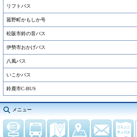
リフトバス
菰野町かもしか号
松阪市鈴の音バス
伊勢市おかげバス
八風バス
いこかバス
鈴鹿市C-BUS
メニュー