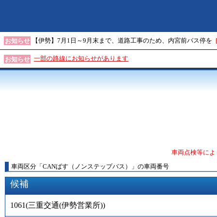
【伊勢】7月1日～9月末まで、道路工事のため、内宮前バス停を
お知らせ
一部の路線にお知らせがあります
お知らせ
車両点検等によ
車両区分
「
CANばす（ノンステップバス）
」
の車両番号
候補
1061
(
三重交通(伊勢営業所)
)