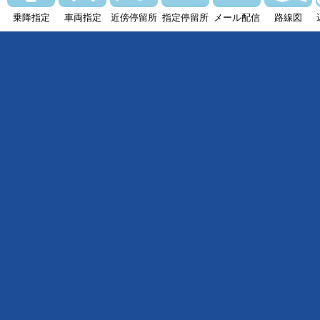
乗降指定
車両指定
近傍停留所
指定停留所
メール配信
路線図