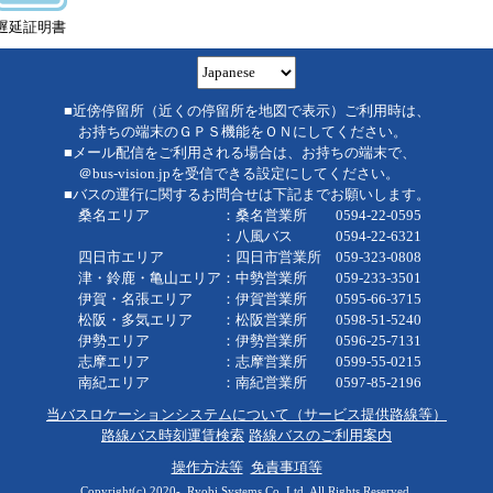
遅延証明書
■近傍停留所（近くの停留所を地図で表示）ご利用時は、
お持ちの端末のＧＰＳ機能をＯＮにしてください。
■メール配信をご利用される場合は、お持ちの端末で、
＠bus-vision.jpを受信できる設定にしてください。
■バスの運行に関するお問合せは下記までお願いします。
桑名エリア ：桑名営業所 0594-22-0595
：八風バス 0594-22-6321
四日市エリア ：四日市営業所 059-323-0808
津・鈴鹿・亀山エリア：中勢営業所 059-233-3501
伊賀・名張エリア ：伊賀営業所 0595-66-3715
松阪・多気エリア ：松阪営業所 0598-51-5240
伊勢エリア ：伊勢営業所 0596-25-7131
志摩エリア ：志摩営業所 0599-55-0215
南紀エリア ：南紀営業所 0597-85-2196
当バスロケーションシステムについて（サービス提供路線等）
路線バス時刻運賃検索
路線バスのご利用案内
操作方法等
免責事項等
Copyright(c) 2020-, Ryobi Systems Co.,Ltd. All Rights Reserved.