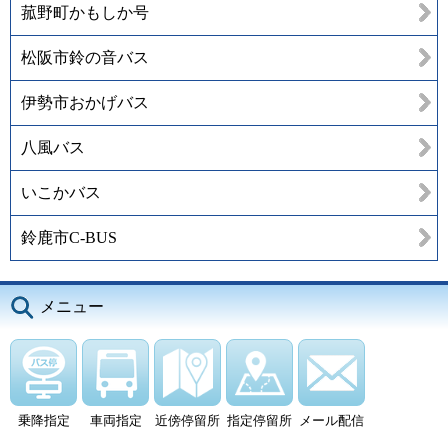
菰野町かもしか号
松阪市鈴の音バス
伊勢市おかげバス
八風バス
いこかバス
鈴鹿市C-BUS
メニュー
乗降指定
車両指定
近傍停留所
指定停留所
メール配信