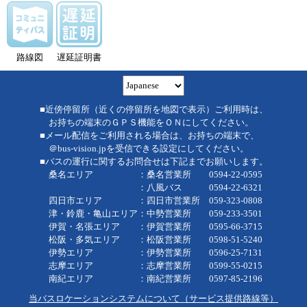
路線図
遅延証明書
■近傍停留所（近くの停留所を地図で表示）ご利用時は、
お持ちの端末のＧＰＳ機能をＯＮにしてください。
■メール配信をご利用される場合は、お持ちの端末で、
＠bus-vision.jpを受信できる設定にしてください。
■バスの運行に関するお問合せは下記までお願いします。
桑名エリア ：桑名営業所 0594-22-0595
：八風バス 0594-22-6321
四日市エリア ：四日市営業所 059-323-0808
津・鈴鹿・亀山エリア：中勢営業所 059-233-3501
伊賀・名張エリア ：伊賀営業所 0595-66-3715
松阪・多気エリア ：松阪営業所 0598-51-5240
伊勢エリア ：伊勢営業所 0596-25-7131
志摩エリア ：志摩営業所 0599-55-0215
南紀エリア ：南紀営業所 0597-85-2196
当バスロケーションシステムについて（サービス提供路線等）