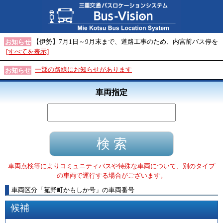
【伊勢】7月1日～9月末まで、道路工事のため、内宮前バス停を
お知らせ
[すべてを表示]
一部の路線にお知らせがあります
お知らせ
車両指定
車両点検等によりコミュニティバスや特殊な車両について、別のタイプ
の車両で運行する場合がございます。
車両区分
「
菰野町かもしか号
」
の車両番号
候補