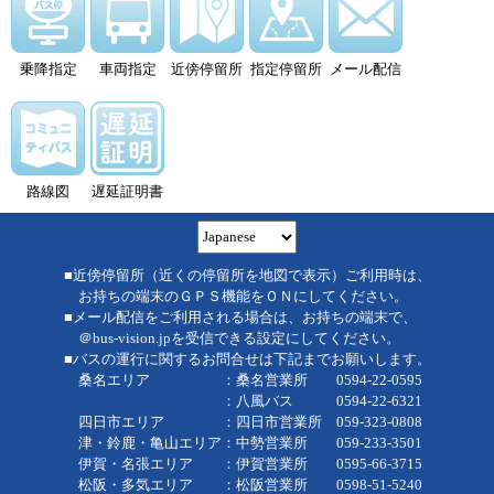
乗降指定
車両指定
近傍停留所
指定停留所
メール配信
路線図
遅延証明書
■近傍停留所（近くの停留所を地図で表示）ご利用時は、
お持ちの端末のＧＰＳ機能をＯＮにしてください。
■メール配信をご利用される場合は、お持ちの端末で、
＠bus-vision.jpを受信できる設定にしてください。
■バスの運行に関するお問合せは下記までお願いします。
桑名エリア ：桑名営業所 0594-22-0595
：八風バス 0594-22-6321
四日市エリア ：四日市営業所 059-323-0808
津・鈴鹿・亀山エリア：中勢営業所 059-233-3501
伊賀・名張エリア ：伊賀営業所 0595-66-3715
松阪・多気エリア ：松阪営業所 0598-51-5240