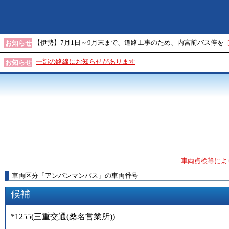
【伊勢】7月1日～9月末まで、道路工事のため、内宮前バス停を
お知らせ
一部の路線にお知らせがあります
お知らせ
車両点検等によ
車両区分
「
アンパンマンバス
」
の車両番号
候補
*1255
(
三重交通(桑名営業所)
)