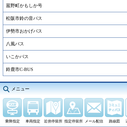
菰野町かもしか号
松阪市鈴の音バス
伊勢市おかげバス
八風バス
いこかバス
鈴鹿市C-BUS
メニュー
乗降指定
車両指定
近傍停留所
指定停留所
メール配信
路線図