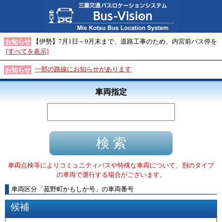
【伊勢】7月1日～9月末まで、道路工事のため、内宮前バス停を
お知らせ
[すべてを表示]
一部の路線にお知らせがあります
お知らせ
車両指定
車両点検等によりコミュニティバスや特殊な車両について、別のタイプ
の車両で運行する場合がございます。
車両区分
「
菰野町かもしか号
」
の車両番号
候補