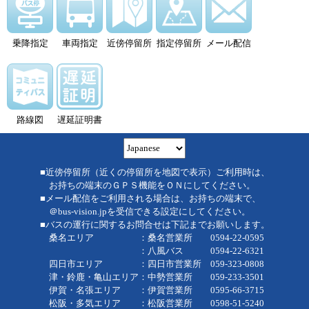
乗降指定
車両指定
近傍停留所
指定停留所
メール配信
路線図
遅延証明書
■近傍停留所（近くの停留所を地図で表示）ご利用時は、
お持ちの端末のＧＰＳ機能をＯＮにしてください。
■メール配信をご利用される場合は、お持ちの端末で、
＠bus-vision.jpを受信できる設定にしてください。
■バスの運行に関するお問合せは下記までお願いします。
桑名エリア ：桑名営業所 0594-22-0595
：八風バス 0594-22-6321
四日市エリア ：四日市営業所 059-323-0808
津・鈴鹿・亀山エリア：中勢営業所 059-233-3501
伊賀・名張エリア ：伊賀営業所 0595-66-3715
松阪・多気エリア ：松阪営業所 0598-51-5240