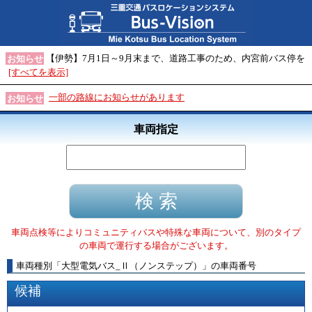
【伊勢】7月1日～9月末まで、道路工事のため、内宮前バス停を
お知らせ
[すべてを表示]
一部の路線にお知らせがあります
お知らせ
車両指定
車両点検等によりコミュニティバスや特殊な車両について、別のタイプ
の車両で運行する場合がございます。
車両種別
「
大型電気バス_Ⅱ（ノンステップ）
」
の車両番号
候補