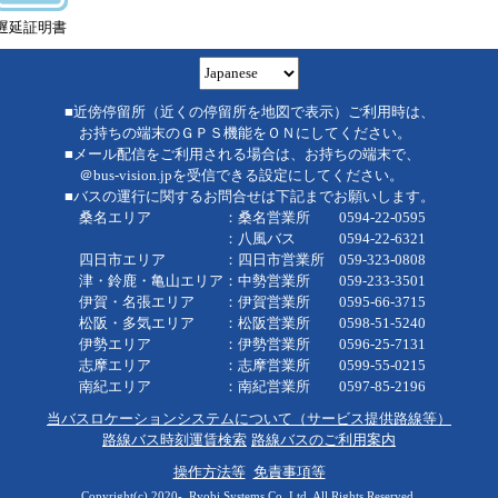
遅延証明書
■近傍停留所（近くの停留所を地図で表示）ご利用時は、
お持ちの端末のＧＰＳ機能をＯＮにしてください。
■メール配信をご利用される場合は、お持ちの端末で、
＠bus-vision.jpを受信できる設定にしてください。
■バスの運行に関するお問合せは下記までお願いします。
桑名エリア ：桑名営業所 0594-22-0595
：八風バス 0594-22-6321
四日市エリア ：四日市営業所 059-323-0808
津・鈴鹿・亀山エリア：中勢営業所 059-233-3501
伊賀・名張エリア ：伊賀営業所 0595-66-3715
松阪・多気エリア ：松阪営業所 0598-51-5240
伊勢エリア ：伊勢営業所 0596-25-7131
志摩エリア ：志摩営業所 0599-55-0215
南紀エリア ：南紀営業所 0597-85-2196
当バスロケーションシステムについて（サービス提供路線等）
路線バス時刻運賃検索
路線バスのご利用案内
操作方法等
免責事項等
Copyright(c) 2020-, Ryobi Systems Co.,Ltd. All Rights Reserved.