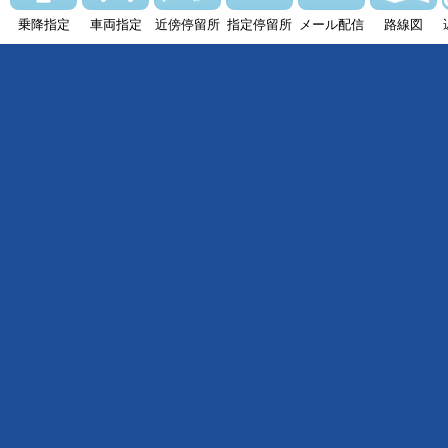
乗降指定
車両指定
近傍停留所
指定停留所
メール配信
路線図