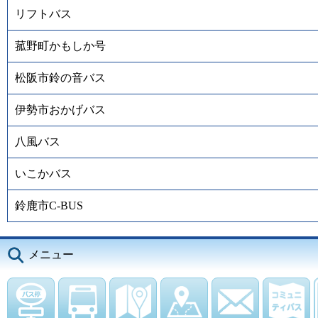
リフトバス
菰野町かもしか号
松阪市鈴の音バス
伊勢市おかげバス
八風バス
いこかバス
鈴鹿市C-BUS
メニュー