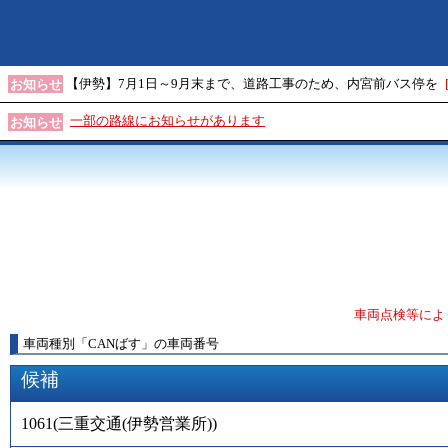
【伊勢】7月1日～9月末まで、道路工事のため、内宮前バス停を
お知らせ
一部の路線にお知らせがあります
お知らせ
車両点検等によ
車両種別
「
CANばす
」
の車両番号
候補
1061
(
三重交通(伊勢営業所)
)