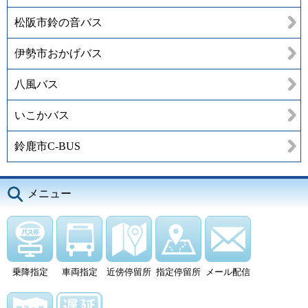
松阪市鈴の音バス
伊勢市おかげバス
八風バス
いこかバス
鈴鹿市C-BUS
メニュー
乗降指定
車両指定
近傍停留所
指定停留所
メール配信