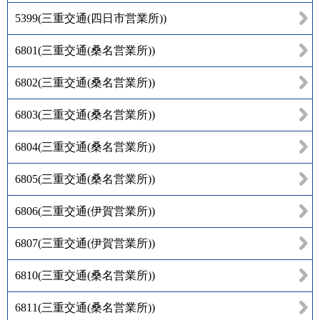
5399
(
三重交通(四日市営業所)
)
6801
(
三重交通(桑名営業所)
)
6802
(
三重交通(桑名営業所)
)
6803
(
三重交通(桑名営業所)
)
6804
(
三重交通(桑名営業所)
)
6805
(
三重交通(桑名営業所)
)
6806
(
三重交通(伊賀営業所)
)
6807
(
三重交通(伊賀営業所)
)
6810
(
三重交通(桑名営業所)
)
6811
(
三重交通(桑名営業所)
)