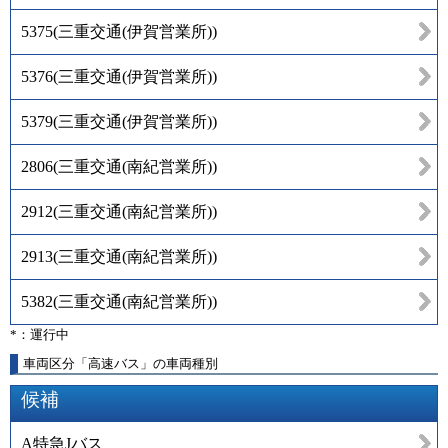
5375
(
三重交通(伊賀営業所)
)
5376
(
三重交通(伊賀営業所)
)
5379
(
三重交通(伊賀営業所)
)
2806
(
三重交通(南紀営業所)
)
2912
(
三重交通(南紀営業所)
)
2913
(
三重交通(南紀営業所)
)
5382
(
三重交通(南紀営業所)
)
*：運行中
車両区分「高速バス」の車両種別
候補
A特急Jバス