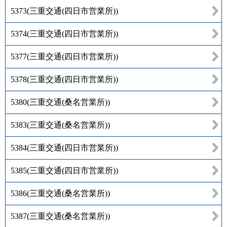
5373
(
三重交通(四日市営業所)
)
5374
(
三重交通(四日市営業所)
)
5377
(
三重交通(四日市営業所)
)
5378
(
三重交通(四日市営業所)
)
5380
(
三重交通(桑名営業所)
)
5383
(
三重交通(桑名営業所)
)
5384
(
三重交通(四日市営業所)
)
5385
(
三重交通(四日市営業所)
)
5386
(
三重交通(桑名営業所)
)
5387
(
三重交通(桑名営業所)
)