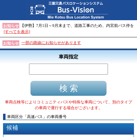
【伊勢】7月1日～9月末まで、道路工事のため、内宮前バス停を
お知らせ
[すべてを表示]
一部の路線にお知らせがあります
お知らせ
車両指定
車両点検等によりコミュニティバスや特殊な車両について、別のタイプ
の車両で運行する場合がございます。
車両区分
「
高速バス
」
の車両番号
候補