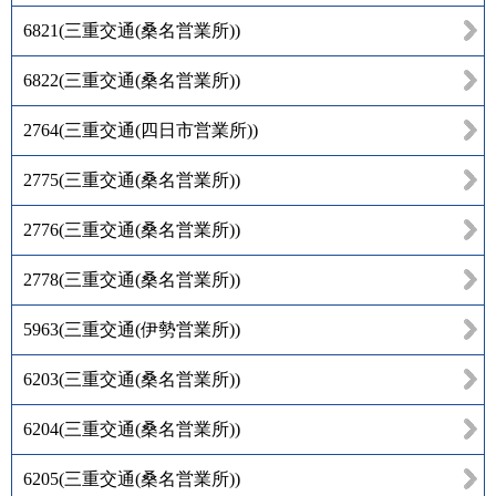
6821
(
三重交通(桑名営業所)
)
6822
(
三重交通(桑名営業所)
)
2764
(
三重交通(四日市営業所)
)
2775
(
三重交通(桑名営業所)
)
2776
(
三重交通(桑名営業所)
)
2778
(
三重交通(桑名営業所)
)
5963
(
三重交通(伊勢営業所)
)
6203
(
三重交通(桑名営業所)
)
6204
(
三重交通(桑名営業所)
)
6205
(
三重交通(桑名営業所)
)