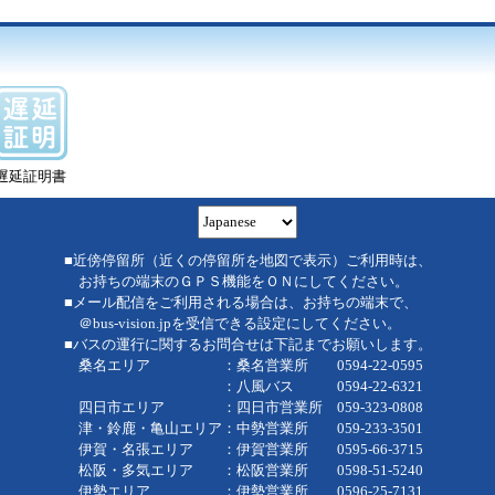
遅延証明書
■近傍停留所（近くの停留所を地図で表示）ご利用時は、
お持ちの端末のＧＰＳ機能をＯＮにしてください。
■メール配信をご利用される場合は、お持ちの端末で、
＠bus-vision.jpを受信できる設定にしてください。
■バスの運行に関するお問合せは下記までお願いします。
桑名エリア ：桑名営業所 0594-22-0595
：八風バス 0594-22-6321
四日市エリア ：四日市営業所 059-323-0808
津・鈴鹿・亀山エリア：中勢営業所 059-233-3501
伊賀・名張エリア ：伊賀営業所 0595-66-3715
松阪・多気エリア ：松阪営業所 0598-51-5240
伊勢エリア ：伊勢営業所 0596-25-7131