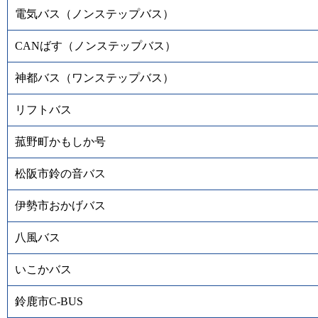
電気バス（ノンステップバス）
CANばす（ノンステップバス）
神都バス（ワンステップバス）
リフトバス
菰野町かもしか号
松阪市鈴の音バス
伊勢市おかげバス
八風バス
いこかバス
鈴鹿市C-BUS