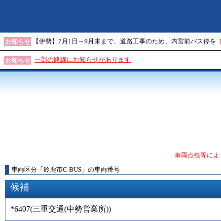
【伊勢】7月1日～9月末まで、道路工事のため、内宮前バス停を
お知らせ
一部の路線にお知らせがあります
お知らせ
車両点検等によ
車両区分
「
鈴鹿市C-BUS
」
の車両番号
候補
*6407
(
三重交通(中勢営業所)
)