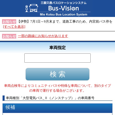
【伊勢】7月1日～9月末まで、道路工事のため、内宮前バス停を
お知らせ
[すべてを表示]
一部の路線にお知らせがあります
お知らせ
車両指定
車両点検等によりコミュニティバスや特殊な車両について、別のタイプ
の車両で運行する場合がございます。
車両種別
「
大型電気バス_Ⅱ（ノンステップ）
」
の車両番号
候補