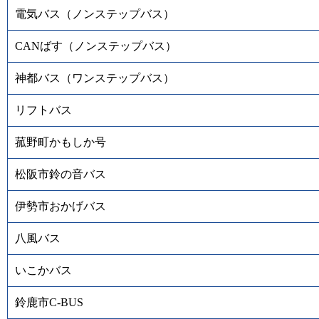
電気バス（ノンステップバス）
CANばす（ノンステップバス）
神都バス（ワンステップバス）
リフトバス
菰野町かもしか号
松阪市鈴の音バス
伊勢市おかげバス
八風バス
いこかバス
鈴鹿市C-BUS