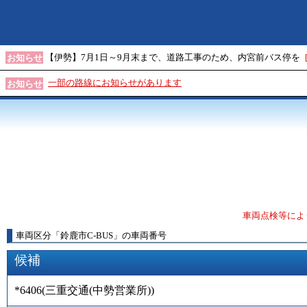
【伊勢】7月1日～9月末まで、道路工事のため、内宮前バス停を
お知らせ
一部の路線にお知らせがあります
お知らせ
車両点検等によ
車両区分
「
鈴鹿市C-BUS
」
の車両番号
候補
*6406
(
三重交通(中勢営業所)
)