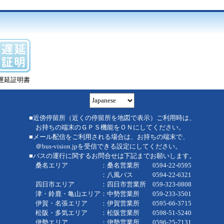
遅延証明書
■近傍停留所（近くの停留所を地図で表示）ご利用時は、
お持ちの端末のＧＰＳ機能をＯＮにしてください。
■メール配信をご利用される場合は、お持ちの端末で、
＠bus-vision.jpを受信できる設定にしてください。
■バスの運行に関するお問合せは下記までお願いします。
桑名エリア ：桑名営業所 0594-22-0595
：八風バス 0594-22-6321
四日市エリア ：四日市営業所 059-323-0808
津・鈴鹿・亀山エリア：中勢営業所 059-233-3501
伊賀・名張エリア ：伊賀営業所 0595-66-3715
松阪・多気エリア ：松阪営業所 0598-51-5240
伊勢エリア ：伊勢営業所 0596-25-7131