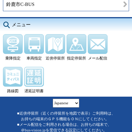
鈴鹿市C-BUS
メニュー
乗降指定
車両指定
近傍停留所
指定停留所
メール配信
路線図
遅延証明書
■近傍停留所（近くの停留所を地図で表示）ご利用時は、
お持ちの端末のＧＰＳ機能をＯＮにしてください。
■メール配信をご利用される場合は、お持ちの端末で、
＠bus-vision.jpを受信できる設定にしてください。