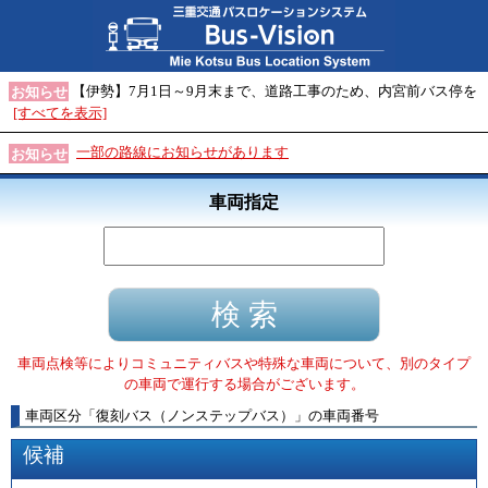
【伊勢】7月1日～9月末まで、道路工事のため、内宮前バス停を
お知らせ
[すべてを表示]
一部の路線にお知らせがあります
お知らせ
車両指定
車両点検等によりコミュニティバスや特殊な車両について、別のタイプ
の車両で運行する場合がございます。
車両区分
「
復刻バス（ノンステップバス）
」
の車両番号
候補