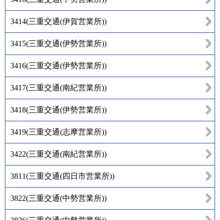
3414
(
三重交通(伊賀営業所)
)
3415
(
三重交通(伊勢営業所)
)
3416
(
三重交通(伊勢営業所)
)
3417
(
三重交通(南紀営業所)
)
3418
(
三重交通(伊勢営業所)
)
3419
(
三重交通(志摩営業所)
)
3422
(
三重交通(南紀営業所)
)
3811
(
三重交通(四日市営業所)
)
3822
(
三重交通(中勢営業所)
)