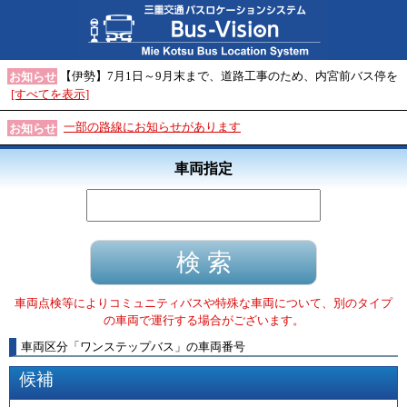
【伊勢】7月1日～9月末まで、道路工事のため、内宮前バス停を
お知らせ
[すべてを表示]
一部の路線にお知らせがあります
お知らせ
車両指定
車両点検等によりコミュニティバスや特殊な車両について、別のタイプ
の車両で運行する場合がございます。
車両区分
「
ワンステップバス
」
の車両番号
候補