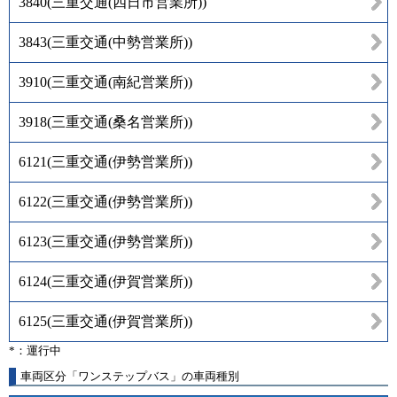
3840
(
三重交通(四日市営業所)
)
3843
(
三重交通(中勢営業所)
)
3910
(
三重交通(南紀営業所)
)
3918
(
三重交通(桑名営業所)
)
6121
(
三重交通(伊勢営業所)
)
6122
(
三重交通(伊勢営業所)
)
6123
(
三重交通(伊勢営業所)
)
6124
(
三重交通(伊賀営業所)
)
6125
(
三重交通(伊賀営業所)
)
*：運行中
車両区分「ワンステップバス」の車両種別