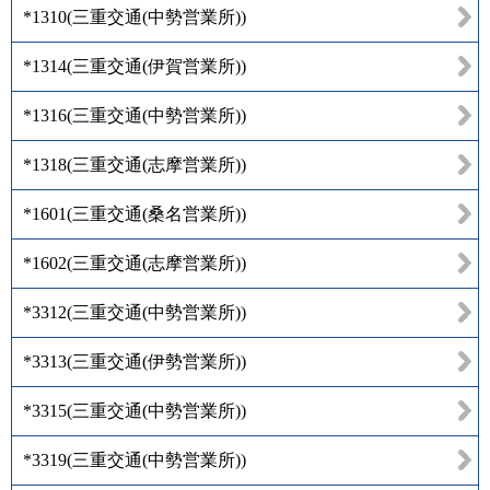
*1310
(
三重交通(中勢営業所)
)
*1314
(
三重交通(伊賀営業所)
)
*1316
(
三重交通(中勢営業所)
)
*1318
(
三重交通(志摩営業所)
)
*1601
(
三重交通(桑名営業所)
)
*1602
(
三重交通(志摩営業所)
)
*3312
(
三重交通(中勢営業所)
)
*3313
(
三重交通(伊勢営業所)
)
*3315
(
三重交通(中勢営業所)
)
*3319
(
三重交通(中勢営業所)
)