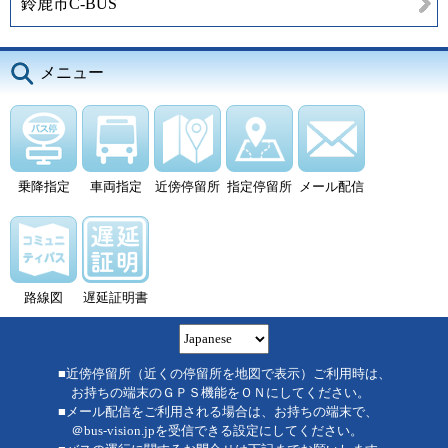
鈴鹿市C-BUS
メニュー
乗降指定
車両指定
近傍停留所
指定停留所
メール配信
路線図
遅延証明書
■近傍停留所（近くの停留所を地図で表示）ご利用時は、
お持ちの端末のＧＰＳ機能をＯＮにしてください。
■メール配信をご利用される場合は、お持ちの端末で、
＠bus-vision.jpを受信できる設定にしてください。