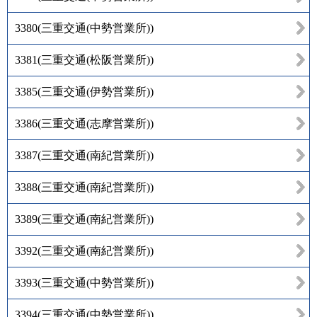
3380
(
三重交通(中勢営業所)
)
3381
(
三重交通(松阪営業所)
)
3385
(
三重交通(伊勢営業所)
)
3386
(
三重交通(志摩営業所)
)
3387
(
三重交通(南紀営業所)
)
3388
(
三重交通(南紀営業所)
)
3389
(
三重交通(南紀営業所)
)
3392
(
三重交通(南紀営業所)
)
3393
(
三重交通(中勢営業所)
)
3394
(
三重交通(中勢営業所)
)