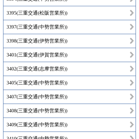
3395
(
三重交通(松阪営業所)
)
3397
(
三重交通(中勢営業所)
)
3398
(
三重交通(伊勢営業所)
)
3401
(
三重交通(伊賀営業所)
)
3402
(
三重交通(志摩営業所)
)
3405
(
三重交通(中勢営業所)
)
3407
(
三重交通(中勢営業所)
)
3408
(
三重交通(中勢営業所)
)
3409
(
三重交通(中勢営業所)
)
3410
(
三重交通(中勢営業所)
)