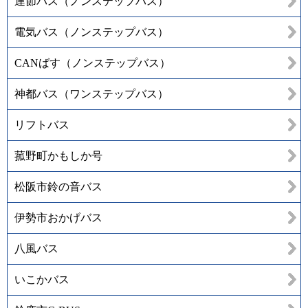
連節バス（ノンステップバス）
電気バス（ノンステップバス）
CANばす（ノンステップバス）
神都バス（ワンステップバス）
リフトバス
菰野町かもしか号
松阪市鈴の音バス
伊勢市おかげバス
八風バス
いこかバス