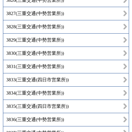
3826
(
三重交通(中勢営業所)
)
3827
(
三重交通(中勢営業所)
)
3828
(
三重交通(中勢営業所)
)
3829
(
三重交通(中勢営業所)
)
3830
(
三重交通(中勢営業所)
)
3831
(
三重交通(中勢営業所)
)
3833
(
三重交通(四日市営業所)
)
3834
(
三重交通(中勢営業所)
)
3835
(
三重交通(四日市営業所)
)
3836
(
三重交通(中勢営業所)
)