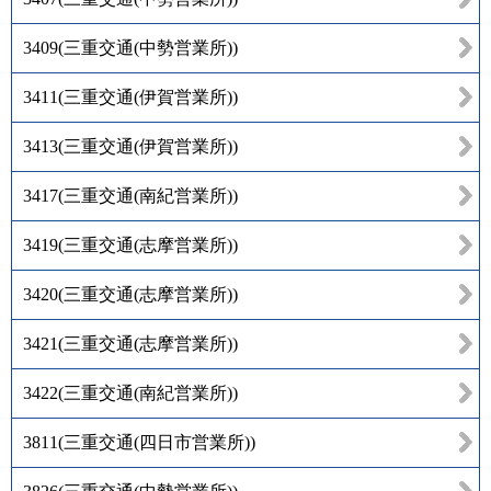
3409
(
三重交通(中勢営業所)
)
3411
(
三重交通(伊賀営業所)
)
3413
(
三重交通(伊賀営業所)
)
3417
(
三重交通(南紀営業所)
)
3419
(
三重交通(志摩営業所)
)
3420
(
三重交通(志摩営業所)
)
3421
(
三重交通(志摩営業所)
)
3422
(
三重交通(南紀営業所)
)
3811
(
三重交通(四日市営業所)
)