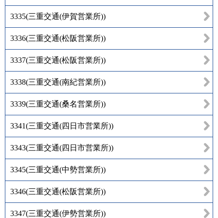
3335
(
三重交通(伊賀営業所)
)
3336
(
三重交通(松阪営業所)
)
3337
(
三重交通(松阪営業所)
)
3338
(
三重交通(南紀営業所)
)
3339
(
三重交通(桑名営業所)
)
3341
(
三重交通(四日市営業所)
)
3343
(
三重交通(四日市営業所)
)
3345
(
三重交通(中勢営業所)
)
3346
(
三重交通(松阪営業所)
)
3347
(
三重交通(伊勢営業所)
)