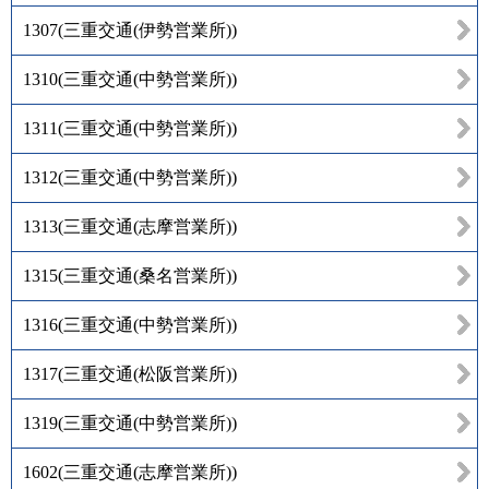
1307
(
三重交通(伊勢営業所)
)
1310
(
三重交通(中勢営業所)
)
1311
(
三重交通(中勢営業所)
)
1312
(
三重交通(中勢営業所)
)
1313
(
三重交通(志摩営業所)
)
1315
(
三重交通(桑名営業所)
)
1316
(
三重交通(中勢営業所)
)
1317
(
三重交通(松阪営業所)
)
1319
(
三重交通(中勢営業所)
)
1602
(
三重交通(志摩営業所)
)