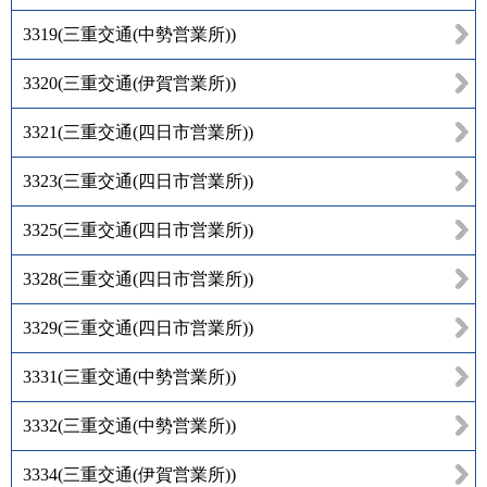
3319
(
三重交通(中勢営業所)
)
3320
(
三重交通(伊賀営業所)
)
3321
(
三重交通(四日市営業所)
)
3323
(
三重交通(四日市営業所)
)
3325
(
三重交通(四日市営業所)
)
3328
(
三重交通(四日市営業所)
)
3329
(
三重交通(四日市営業所)
)
3331
(
三重交通(中勢営業所)
)
3332
(
三重交通(中勢営業所)
)
3334
(
三重交通(伊賀営業所)
)