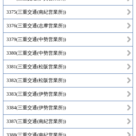
3375
(
三重交通(南紀営業所)
)
3376
(
三重交通(志摩営業所)
)
3379
(
三重交通(中勢営業所)
)
3380
(
三重交通(中勢営業所)
)
3381
(
三重交通(松阪営業所)
)
3382
(
三重交通(松阪営業所)
)
3383
(
三重交通(伊勢営業所)
)
3384
(
三重交通(伊勢営業所)
)
3387
(
三重交通(南紀営業所)
)
3388
(
三重交通(南紀営業所)
)