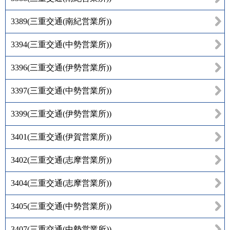
3389
(
三重交通(南紀営業所)
)
3394
(
三重交通(中勢営業所)
)
3396
(
三重交通(伊勢営業所)
)
3397
(
三重交通(中勢営業所)
)
3399
(
三重交通(伊勢営業所)
)
3401
(
三重交通(伊賀営業所)
)
3402
(
三重交通(志摩営業所)
)
3404
(
三重交通(志摩営業所)
)
3405
(
三重交通(中勢営業所)
)
3407
(
三重交通(中勢営業所)
)