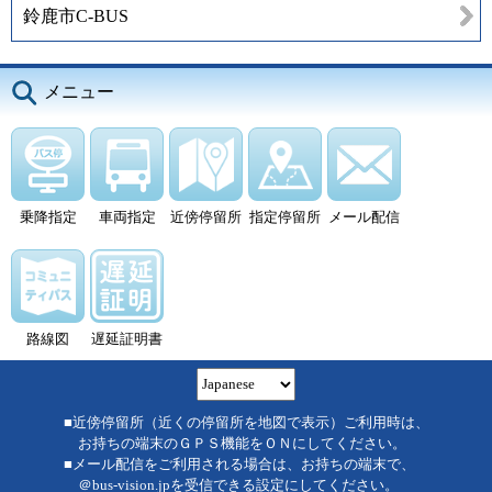
鈴鹿市C-BUS
メニュー
乗降指定
車両指定
近傍停留所
指定停留所
メール配信
路線図
遅延証明書
■近傍停留所（近くの停留所を地図で表示）ご利用時は、
お持ちの端末のＧＰＳ機能をＯＮにしてください。
■メール配信をご利用される場合は、お持ちの端末で、
＠bus-vision.jpを受信できる設定にしてください。