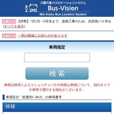
【伊勢】7月1日～9月末まで、道路工事のため、内宮前バス停を
お知らせ
[すべてを表示]
一部の路線にお知らせがあります
お知らせ
車両指定
車両点検等によりコミュニティバスや特殊な車両について、別のタイプ
の車両で運行する場合がございます。
車両区分
「
鈴鹿市C-BUS
」
の車両番号
候補