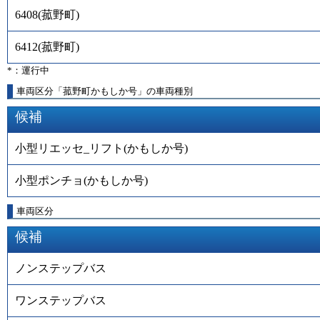
6408
(
菰野町
)
6412
(
菰野町
)
*：運行中
車両区分「菰野町かもしか号」の車両種別
候補
小型リエッセ_リフト(かもしか号)
小型ポンチョ(かもしか号)
車両区分
候補
ノンステップバス
ワンステップバス