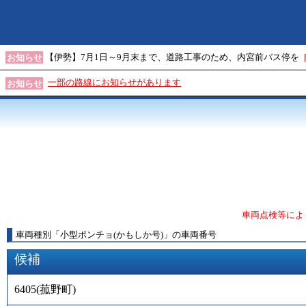
【伊勢】7月1日～9月末まで、道路工事のため、内宮前バス停を
お知らせ
一部の路線にお知らせがあります
お知らせ
車両点検等によ
車両種別
「
小型ポンチョ(かもしか号)
」
の車両番号
候補
6405
(
菰野町
)